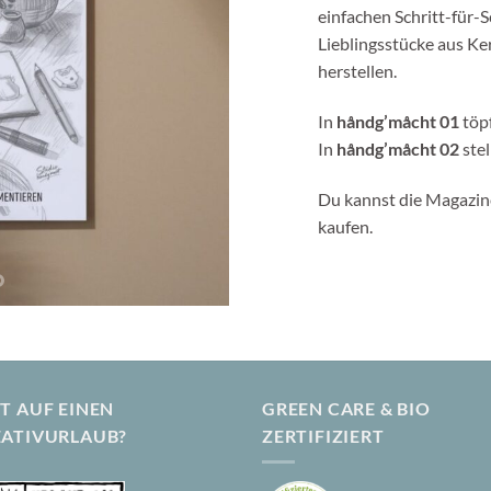
einfachen Schritt-für-S
Lieblingsstücke aus K
herstellen.
In
håndg’måcht 01
töpf
In
håndg’måcht 02
stel
Du kannst die Magazin
kaufen.
T AUF EINEN
GREEN CARE & BIO
EATIVURLAUB?
ZERTIFIZIERT