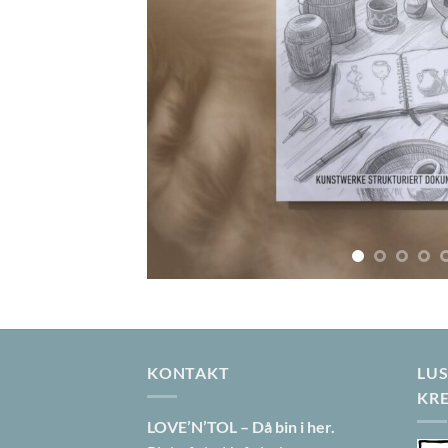
KONTAKT
LUS
KR
LOVE’N’TOL – Då bin i her.