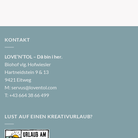
KONTAKT
LOVE’N’TOL – Då bin i her.
Biohof vlg. Hofwiesler
Hartneidstein 9 & 13
9421 Eitweg
M:
servus@loventol.com
T:
+43 664 38 66 499
LUST AUF EINEN KREATIVURLAUB?