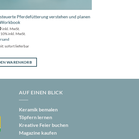
steuerte Pferdefütterung verstehen und planen
 Workbook
0
inkl. MwSt.
 10% inkl. MwSt.
rsand
it: sofort lieferbar
 DEN WARENKORB
AUF EINEN BLICK
Keramik bemalen
Töpfern lernen
Kreative Feier buchen
Magazine kaufen