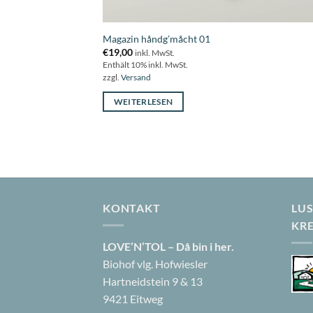
rkbook fürs Atelier
Magazin håndg’måcht 01
€
19,00
inkl. MwSt.
Enthält 10% inkl. MwSt.
zzgl.
Versand
WEITERLESEN
KONTAKT
LUS
KR
LOVE’N’TOL – Då bin i her.
Biohof vlg. Hofwiesler
Hartneidstein 9 & 13
9421 Eitweg