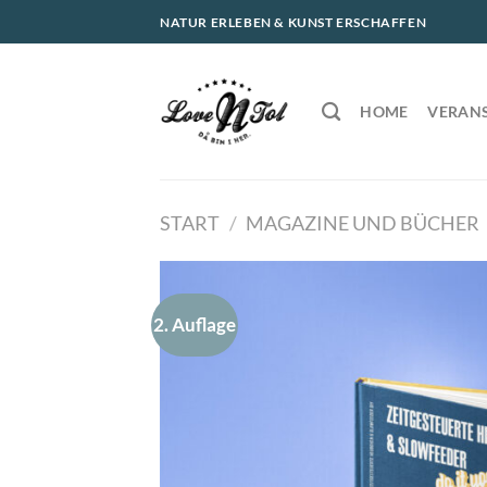
Zum
NATUR ERLEBEN & KUNST ERSCHAFFEN
Inhalt
springen
HOME
VERAN
START
/
MAGAZINE UND BÜCHER
2. Auflage