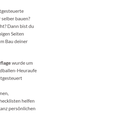
itgesteuerte
 selber bauen?
eht? Dann bist du
bigen Seiten
zum Bau deiner
flage
wurde um
ndballen-Heuraufe
itgesteuert
onen,
ecklisten helfen
ganz persönlichen
& Slowfeeder DIY" Menge