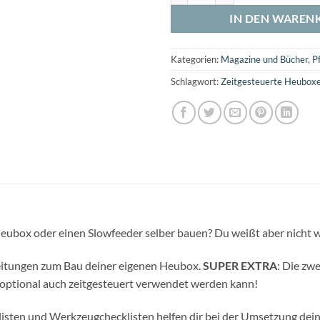
IN DEN WAREN
Kategorien:
Magazine und Bücher
,
P
Schlagwort:
Zeitgesteuerte Heubox
eubox oder einen Slowfeeder selber bauen? Du weißt aber nicht wi
nleitungen zum Bau deiner eigenen Heubox.
SUPER EXTRA
: Die zw
 optional auch zeitgesteuert verwendet werden kann!
listen und Werkzeugchecklisten helfen dir bei der Umsetzung dein