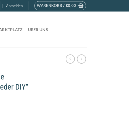
WARENKORB /
€
0,00
Anmelden
ARKTPLATZ
ÜBER UNS
te
eder DIY“