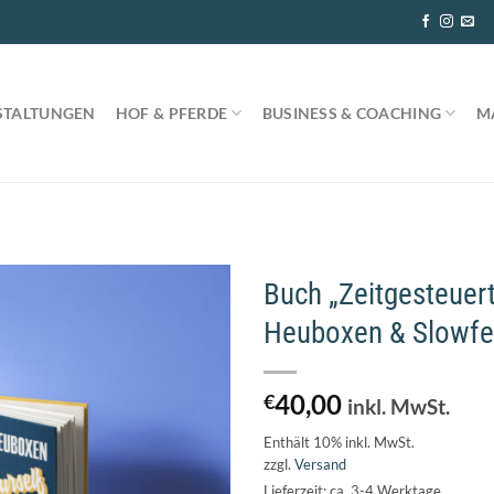
STALTUNGEN
HOF & PFERDE
BUSINESS & COACHING
M
Buch „Zeitgesteuer
Heuboxen & Slowfe
40,00
€
inkl. MwSt.
Enthält 10% inkl. MwSt.
zzgl.
Versand
Lieferzeit: ca. 3-4 Werktage