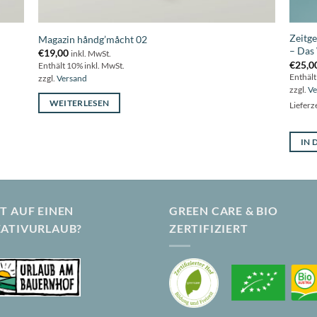
Zeitge
Magazin håndg’måcht 02
– Das
€
19,00
inkl. MwSt.
€
25,0
Enthält 10% inkl. MwSt.
Enthält
zzgl.
Versand
zzgl.
Ve
WEITERLESEN
Lieferze
IN
T AUF EINEN
GREEN CARE & BIO
EATIVURLAUB?
ZERTIFIZIERT